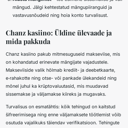
mängud. Jälgi kehtestatud mängupiiranguid ja
vastavusnõudeid ning hoia konto turvalisust.
Chanz kasiino: Üldine ülevaade ja
mida pakkuda
Chanz kasiino pakub mitmesuguseid makseviise, mis
on kohandatud erinevate mängijate vajadustele.
Makseviiside valik hõlmab krediit- ja deebetkaarte,
e‑rahakotte ning otse- või pankade ülekandeid ning
mõnel juhul ka krüptovaluutasid, mis muudavad
sissemakse ja väljamakse kiireks ja mugavaks.
Turvalisus on esmatähtis: kõik tehingud on kaitstud
šifreerimisega ning enne väljamaksete töötlemist võib
osutuda vajalikuks täiendav verifikatsioon. Tehingute