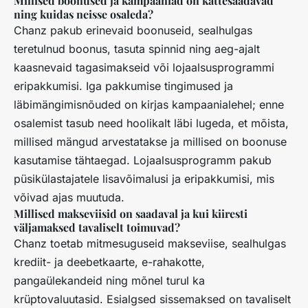
Millised boonused ja kampaaniad on kättesaadavad
ning kuidas neisse osaleda?
Chanz pakub erinevaid boonuseid, sealhulgas
teretulnud boonus, tasuta spinnid ning aeg-ajalt
kaasnevaid tagasimakseid või lojaalsusprogrammi
eripakkumisi. Iga pakkumise tingimused ja
läbimängimisnõuded on kirjas kampaanialehel; enne
osalemist tasub need hoolikalt läbi lugeda, et mõista,
millised mängud arvestatakse ja millised on boonuse
kasutamise tähtaegad. Lojaalsusprogramm pakub
püsikülastajatele lisavõimalusi ja eripakkumisi, mis
võivad ajas muutuda.
Millised makseviisid on saadaval ja kui kiiresti
väljamaksed tavaliselt toimuvad?
Chanz toetab mitmesuguseid makseviise, sealhulgas
krediit- ja deebetkaarte, e-rahakotte,
pangaülekandeid ning mõnel turul ka
krüptovaluutasid. Esialgsed sissemaksed on tavaliselt