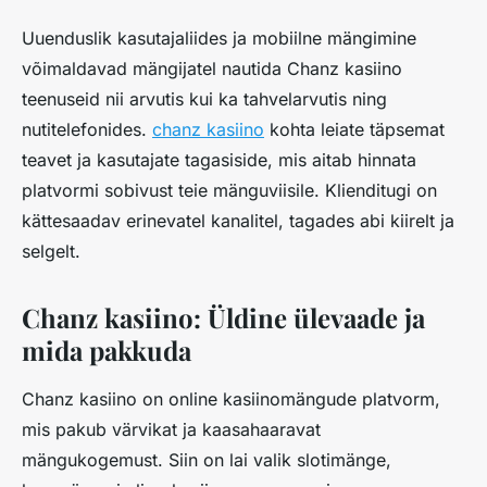
Uuenduslik kasutajaliides ja mobiilne mängimine
võimaldavad mängijatel nautida Chanz kasiino
teenuseid nii arvutis kui ka tahvelarvutis ning
nutitelefonides.
chanz kasiino
kohta leiate täpsemat
teavet ja kasutajate tagasiside, mis aitab hinnata
platvormi sobivust teie mänguviisile. Klienditugi on
kättesaadav erinevatel kanalitel, tagades abi kiirelt ja
selgelt.
Chanz kasiino: Üldine ülevaade ja
mida pakkuda
Chanz kasiino on online kasiinomängude platvorm,
mis pakub värvikat ja kaasahaaravat
mängukogemust. Siin on lai valik slotimänge,