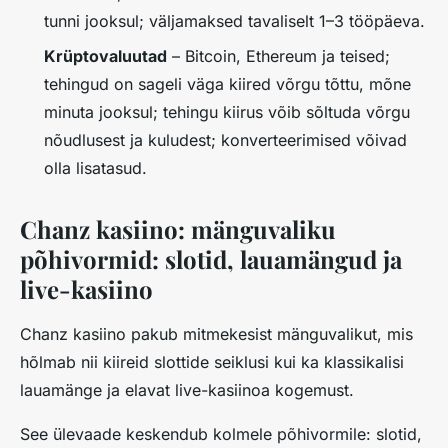
tunni jooksul; väljamaksed tavaliselt 1–3 tööpäeva.
Krüptovaluutad
– Bitcoin, Ethereum ja teised;
tehingud on sageli väga kiired võrgu tõttu, mõne
minuta jooksul; tehingu kiirus võib sõltuda võrgu
nõudlusest ja kuludest; konverteerimised võivad
olla lisatasud.
Chanz kasiino: mänguvaliku
põhivormid: slotid, lauamängud ja
live-kasiino
Chanz kasiino pakub mitmekesist mänguvalikut, mis
hõlmab nii kiireid slottide seiklusi kui ka klassikalisi
lauamänge ja elavat live-kasiinoa kogemust.
See ülevaade keskendub kolmele põhivormile: slotid,