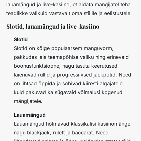
lauamängud ja live-kasiino, et aidata mängijatel teha
teadlikke valikuid vastavalt oma stiilile ja eelistustele.
Slotid, lauamängud ja live-kasiino
Slotid
Slotid on kõige populaarsem mänguvorm,
pakkudes laia teemapõhise valiku ning erinevaid
boonusfunktsioone, nagu
tasuta keerutused
,
laienuvad rullid ja
progressiivsed jackpotid
. Need
on lihtsad õppida ja sobivad kiiresti algajatele,
kuid pakuvad ka sügavaid võimalusi kogenud
mängijatele.
Lauamängud
Lauamängud hõlmavad klassikalisi kasiinomänge
nagu blackjack, rulett ja baccarat. Need