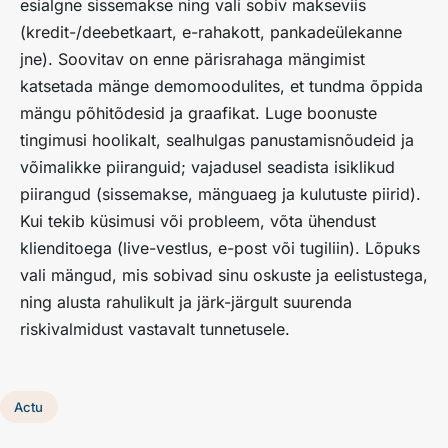
esialgne sissemakse ning vali sobiv makseviis
(kredit-/deebetkaart, e-rahakott, pankadeülekanne
jne). Soovitav on enne pärisrahaga mängimist
katsetada mänge demomoodulites, et tundma õppida
mängu põhitõdesid ja graafikat. Luge boonuste
tingimusi hoolikalt, sealhulgas panustamisnõudeid ja
võimalikke piiranguid; vajadusel seadista isiklikud
piirangud (sissemakse, mänguaeg ja kulutuste piirid).
Kui tekib küsimusi või probleem, võta ühendust
klienditoega (live-vestlus, e-post või tugiliin). Lõpuks
vali mängud, mis sobivad sinu oskuste ja eelistustega,
ning alusta rahulikult ja järk-järgult suurenda
riskivalmidust vastavalt tunnetusele.
Actu