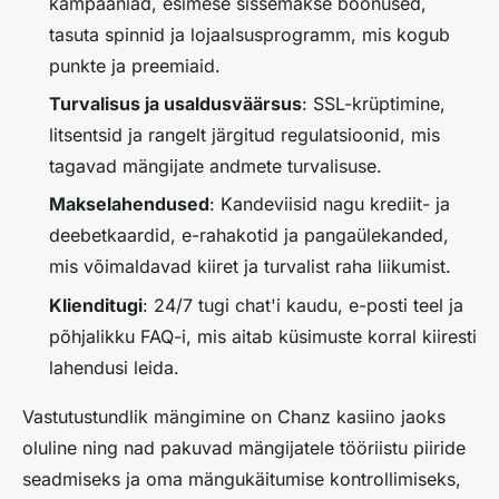
kampaaniad, esimese sissemakse boonused,
tasuta spinnid ja lojaalsusprogramm, mis kogub
punkte ja preemiaid.
Turvalisus ja usaldusväärsus
: SSL-krüptimine,
litsentsid ja rangelt järgitud regulatsioonid, mis
tagavad mängijate andmete turvalisuse.
Makselahendused
: Kandeviisid nagu krediit- ja
deebetkaardid, e-rahakotid ja pangaülekanded,
mis võimaldavad kiiret ja turvalist raha liikumist.
Klienditugi
: 24/7 tugi chat'i kaudu, e-posti teel ja
põhjalikku FAQ-i, mis aitab küsimuste korral kiiresti
lahendusi leida.
Vastutustundlik mängimine
on Chanz kasiino jaoks
oluline ning nad pakuvad mängijatele tööriistu piiride
seadmiseks ja oma mängukäitumise kontrollimiseks,