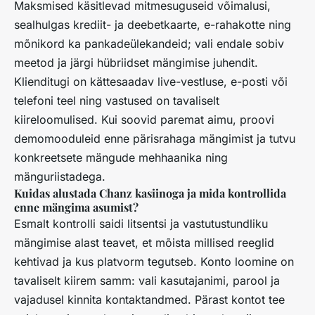
Maksmised käsitlevad mitmesuguseid võimalusi,
sealhulgas krediit- ja deebetkaarte, e-rahakotte ning
mõnikord ka pankadeülekandeid; vali endale sobiv
meetod ja järgi hübriidset mängimise juhendit.
Klienditugi on kättesaadav live-vestluse, e-posti või
telefoni teel ning vastused on tavaliselt
kiireloomulised. Kui soovid paremat aimu, proovi
demomooduleid enne pärisrahaga mängimist ja tutvu
konkreetsete mängude mehhaanika ning
mänguriistadega.
Kuidas alustada Chanz kasiinoga ja mida kontrollida
enne mängima asumist?
Esmalt kontrolli saidi litsentsi ja vastutustundliku
mängimise alast teavet, et mõista millised reeglid
kehtivad ja kus platvorm tegutseb. Konto loomine on
tavaliselt kiirem samm: vali kasutajanimi, parool ja
vajadusel kinnita kontaktandmed. Pärast kontot tee