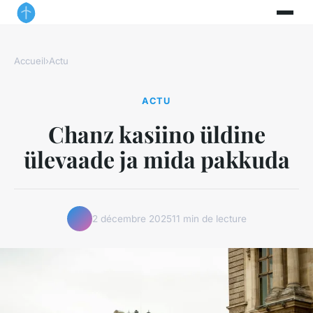
Accueil
›
Actu
ACTU
Chanz kasiino üldine
ülevaade ja mida pakkuda
2 décembre 2025
11 min de lecture