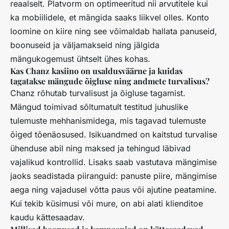
reaalselt. Platvorm on optimeeritud nii arvutitele kui
ka mobiilidele, et mängida saaks liikvel olles. Konto
loomine on kiire ning see võimaldab hallata panuseid,
boonuseid ja väljamakseid ning jälgida
mängukogemust ühtselt ühes kohas.
Kas Chanz kasiino on usaldusväärne ja kuidas
tagatakse mängude õigluse ning andmete turvalisus?
Chanz rõhutab turvalisust ja õigluse tagamist.
Mängud toimivad sõltumatult testitud juhuslike
tulemuste mehhanismidega, mis tagavad tulemuste
õiged tõenäosused. Isikuandmed on kaitstud turvalise
ühenduse abil ning maksed ja tehingud läbivad
vajalikud kontrollid. Lisaks saab vastutava mängimise
jaoks seadistada piiranguid: panuste piire, mängimise
aega ning vajadusel võtta paus või ajutine peatamine.
Kui tekib küsimusi või mure, on abi alati klienditoe
kaudu kättesaadav.