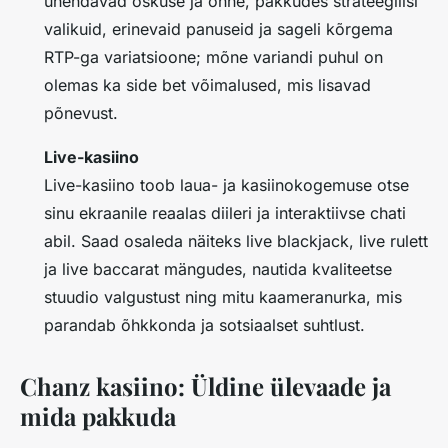
ühendavad oskuse ja õnne, pakkudes strateegilisi
valikuid, erinevaid panuseid ja sageli kõrgema
RTP-ga variatsioone; mõne variandi puhul on
olemas ka
side bet
võimalused, mis lisavad
põnevust.
Live-kasiino
Live-kasiino toob laua- ja kasiinokogemuse otse
sinu ekraanile
reaalas diileri
ja interaktiivse chati
abil. Saad osaleda näiteks
live blackjack
,
live rulett
ja
live baccarat
mängudes, nautida kvaliteetse
stuudio valgustust ning mitu kaameranurka, mis
parandab õhkkonda ja sotsiaalset suhtlust.
Chanz kasiino: Üldine ülevaade ja
mida pakkuda