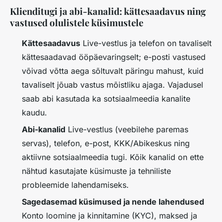
Klienditugi ja abi-kanalid: kättesaadavus ning
vastused olulistele küsimustele
Kättesaadavus
Live-vestlus ja telefon on tavaliselt
kättesaadavad ööpäevaringselt; e-posti vastused
võivad võtta aega sõltuvalt päringu mahust, kuid
tavaliselt jõuab vastus mõistliku ajaga. Vajadusel
saab abi kasutada ka sotsiaalmeedia kanalite
kaudu.
Abi-kanalid
Live-vestlus (veebilehe paremas
servas), telefon, e-post, KKK/Abikeskus ning
aktiivne sotsiaalmeedia tugi. Kõik kanalid on ette
nähtud kasutajate küsimuste ja tehniliste
probleemide lahendamiseks.
Sagedasemad küsimused ja nende lahendused
Konto loomine ja kinnitamine (KYC), maksed ja