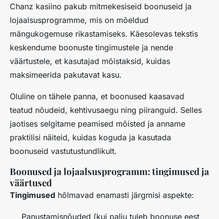
Chanz kasiino pakub mitmekesiseid boonuseid ja
lojaalsusprogramme, mis on mõeldud
mängukogemuse rikastamiseks. Käesolevas tekstis
keskendume boonuste tingimustele ja nende
väärtustele, et kasutajad mõistaksid, kuidas
maksimeerida pakutavat kasu.
Oluline on tähele panna, et boonused kaasavad
teatud nõudeid, kehtivusaegu ning piiranguid. Selles
jaotises selgitame peamised mõisted ja anname
praktilisi näiteid, kuidas koguda ja kasutada
boonuseid vastutustundlikult.
Boonused ja lojaalsusprogramm: tingimused ja
väärtused
Tingimused
hõlmavad enamasti järgmisi aspekte:
Panustamisnõuded (kui palju tuleb boonuse eest