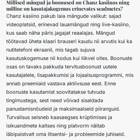
Millised mängud ja boonused on Chanz kasiinos ning
milline on kasutajakogemus erinevates seadmetes?
Chanz kasiino pakub laia mängude valikut: sajad
videoplatsid, erinevad lauamängud ning live-kasiino,
kus saab näha päris jagajat reaalajas. Mängud
töötavad üheta klaari brauseri kaudu nii arvutis kui ka
nutitelefoni ekraanil, mis tagab sujuva
kasutuskogemuse nii kodus kui liikvel olles. Boonuste
osas on tavaks pakkuda tervitusboonust uutele
kasutajatele, lisapakkumisi ja lojaalsusprogrammi, mis
annab preemiaid vastava aktiivsuse eest. Enne
boonuste kasutamist soovitatakse tutvuda
tingimustega, sest need võivad sisaldada
panustamisnõudeid ja maksimaalseid piiranguid.
Turvalisus seisneb kaasaegses krüptimises ja
isikuandmete kaitses ning platvorm näitab
läbipaistvalt oma litsentsi- ja probleemide juhiseid.