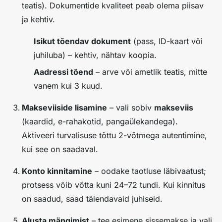
teatis). Dokumentide kvaliteet peab olema piisav
ja kehtiv.
Isikut tõendav dokument
(pass, ID-kaart või
juhiluba) – kehtiv, nähtav koopia.
Aadressi tõend
– arve või ametlik teatis, mitte
vanem kui 3 kuud.
Makseviiside lisamine
– vali sobiv
makseviis
(kaardid, e-rahakotid, pangaülekandega).
Aktiveeri
turvalisuse tõttu
2-võtmega autentimine,
kui see on saadaval.
Konto kinnitamine
– oodake taotluse läbivaatust;
protsess võib võtta kuni 24–72 tundi. Kui kinnitus
on saadud, saad täiendavaid juhiseid.
Alusta mängimist
– tee esimene sissemakse ja vali