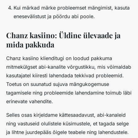
Kui märkad märke probleemset mängimist, kasuta
enesevälistust ja pöördu abi poole.
Chanz kasiino: Üldine ülevaade ja
mida pakkuda
Chanz kasiino klienditugi on loodud pakkuma
mitmekülgset abi-kanalite võrgustikku, mis võimaldab
kasutajatel kiiresti lahendada tekkivad probleemid.
Toetus on suunatud sujuva mängukogemuse
tagamisele ning probleemide lahendamine toimub läbi
erinevate vahendite.
Selles osas kirjeldame kättesaadavust, abi-kanaleid
ning vastuseid olulistele küsimustele, et tagada selge
ja lihtne juurdepääs õigele teabele ning lahendustele.