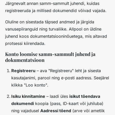
Järgnevalt annan samm-sammult juhendi, kuidas
registreeruda ja millised dokumendid võivad vajada.
Oluline on sisestada täpsed andmed ja järgida
vanusepiiranguid ning turvaliike. Allpool on üldine
juhend koos dokumentatsiooninõuetega, mis aitavad
protsessi kiirendada.
Konto loomise samm-sammult juhend ja
dokumentatsioon
Registreeru
– ava "Registreeru" leht ja sisesta
kasutajanimi, parool ning e-posti aadress. Seejärel
klikka "Loo konto".
Isiku kinnitamine
– laadi üles
isikut tõendava
dokumendi
koopia (pass, ID-kaart või juhiluba)
ning vajadusel
Aadressi tõend
(arve või ametlik