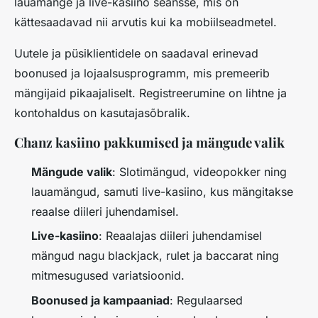
lauamänge ja live-kasiino seansse, mis on
kättesaadavad nii arvutis kui ka mobiilseadmetel.
Uutele ja püsiklientidele on saadaval erinevad
boonused ja lojaalsusprogramm, mis premeerib
mängijaid pikaajaliselt. Registreerumine on lihtne ja
kontohaldus on kasutajasõbralik.
Chanz kasiino pakkumised ja mängude valik
Mängude valik
: Slotimängud, videopokker ning
lauamängud, samuti live-kasiino, kus mängitakse
reaalse diileri juhendamisel.
Live-kasiino
: Reaalajas diileri juhendamisel
mängud nagu blackjack, rulet ja baccarat ning
mitmesugused variatsioonid.
Boonused ja kampaaniad
: Regulaarsed