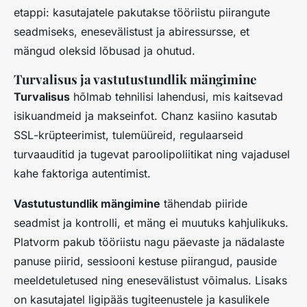
etappi: kasutajatele pakutakse tööriistu piirangute
seadmiseks, enesevälistust ja abiressursse, et
mängud oleksid lõbusad ja ohutud.
Turvalisus ja vastutustundlik mängimine
Turvalisus
hõlmab tehnilisi lahendusi, mis kaitsevad
isikuandmeid ja makseinfot. Chanz kasiino kasutab
SSL
-krüpteerimist, tulemüüreid, regulaarseid
turvaauditid ja tugevat paroolipoliitikat ning vajadusel
kahe faktoriga autentimist
.
Vastutustundlik mängimine
tähendab piiride
seadmist ja kontrolli, et mäng ei muutuks kahjulikuks.
Platvorm pakub tööriistu nagu päevaste ja nädalaste
panuse piirid, sessiooni kestuse piirangud, pauside
meeldetuletused ning
enesevälistust
võimalus. Lisaks
on kasutajatel ligipääs tugiteenustele ja kasulikele