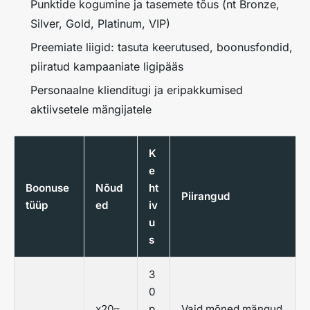
Punktide kogumine ja tasemete tõus (nt Bronze,
Silver, Gold, Platinum, VIP)
Preemiate liigid: tasuta keerutused, boonusfondid,
piiratud kampaaniate ligipääs
Personaalne klienditugi ja eripakkumised
aktiivsetele mängijatele
K
e
Boonuse
Nõud
ht
Piirangud
tüüp
ed
iv
u
s
3
0
x20–
p
Vaid mõned mängud