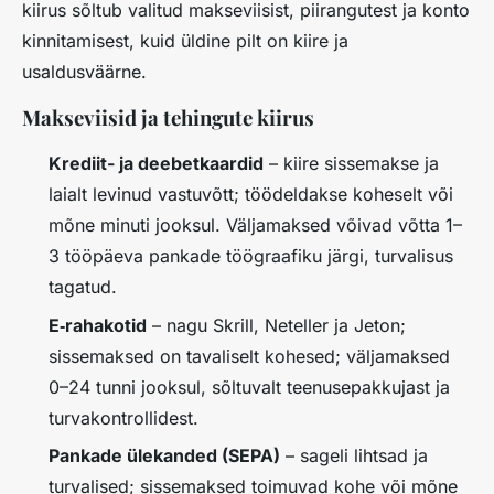
kiirus sõltub valitud makseviisist, piirangutest ja konto
kinnitamisest, kuid üldine pilt on kiire ja
usaldusväärne.
Makseviisid ja tehingute kiirus
Krediit- ja deebetkaardid
– kiire sissemakse ja
laialt levinud vastuvõtt; töödeldakse koheselt või
mõne minuti jooksul. Väljamaksed võivad võtta 1–
3 tööpäeva pankade töögraafiku järgi,
turvalisus
tagatud.
E‑rahakotid
– nagu Skrill, Neteller ja Jeton;
sissemaksed on tavaliselt kohesed; väljamaksed
0–24 tunni jooksul, sõltuvalt teenusepakkujast ja
turvakontrollidest.
Pankade ülekanded (SEPA)
– sageli lihtsad ja
turvalised; sissemaksed toimuvad kohe või mõne