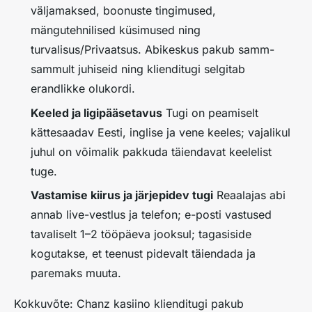
väljamaksed, boonuste tingimused,
mängutehnilised küsimused ning
turvalisus/Privaatsus. Abikeskus pakub samm-
sammult juhiseid ning klienditugi selgitab
erandlikke olukordi.
Keeled ja ligipääsetavus
Tugi on peamiselt
kättesaadav Eesti, inglise ja vene keeles; vajalikul
juhul on võimalik pakkuda täiendavat keelelist
tuge.
Vastamise kiirus ja järjepidev tugi
Reaalajas abi
annab live-vestlus ja telefon; e-posti vastused
tavaliselt 1–2 tööpäeva jooksul; tagasiside
kogutakse, et teenust pidevalt täiendada ja
paremaks muuta.
Kokkuvõte:
Chanz kasiino klienditugi pakub