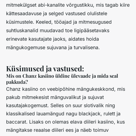
mitmekülgset abi-kanalite võrgustikku, mis tagab kiire
kättesaadavuse ja selged vastused olulistele
küsimustele. Keeled, tööajad ja mitmesugused
suhtluskanalid muudavad toe ligipääsetavaks
erinevate kasutajate jaoks, aidates hoida
mängukogemuse sujuvana ja turvalisena.
Küsimused ja vastused:
Mis on Chanz kasiino üldine ülevaade ja mida seal
pakkuda?
Chanz kasiino on veebipõhine mängukeskkond, mis
pakub mitmekesist mänguvalikut ja sujuvat
kasutajakogemust. Selles on suur slotivalik ning
klassikalised lauamängud nagu blackjack, rulett ja
baccarat. Lisaks on olemas elava diileri kasiino, kus
mängitakse reaalse diileri ees ja näeb toimuv