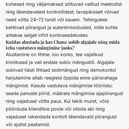
kohesed ning väljamaksed sõltuvad valitud meetodist
ning täiendavatest kontrollidest; tavapäraselt võivad
need võtta 24–72 tundi või kauem. Tehingutele
kehtivad piirangud ja autentimisnõuded, mille kohta
antakse selget infot kontoseadetustes.
Kuidas alustada ja kas Chanz sobib algajale ning mida
teha vastutava mängimise jaoks?
Alustamine on lihtne: loo konto, tee vajalikud
kinnitused ja vali endale sobiv mängustiil. Algajale
sobivad hästi lihtsad slotimängud ning demokontol
harjutamine aitab reegleid õppida enne pärisrahaga
mängimist. Kasuta vastutava mängimise tööriistu:
seada panuste piirid, määrata mängimise ajapiirangud
ning vajadusel võtta paus. Kui tekib muret, võid
pöörduda klienditoe poole või otsida abi ning
vajadusel rakendada kontolt täiendavaid piiranguid
või ajutist peatamist.