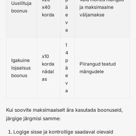
Uusliituja
x40
ä
ja maksimaalne
boonus
korda
e
väljamakse
v
a
1
4
x10
Igakuine
p
korda
Piirangud teatud
lojaalsus
ä
nädal
mängudele
boonus
e
as
v
a
Kui soovite maksimaalselt ära kasutada boonuseid,
järgige järgmisi samme:
Logige sisse ja kontrollige saadaval olevaid