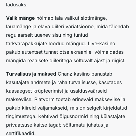
ladusaks.
Valik mänge
hõlmab laia valikut slotimänge,
lauamänge ja elava diileri variatsioone, mida täiendab
regulaarselt uuenev sisu ning tuntud
tarkvarapakkujate loodud mängud. Live-kasiino
pakub autentset tunnet otse ekraanile, võimaldades
mängida reaalsete diileritega sõltuvalt ajast ja riigist.
Turvalisus ja maksed
Chanz kasiino panustab
kasutajate andmete ja raha turvalisusse, kasutades
kaasaegset krüpteerimist ja usaldusväärseid
makseviise. Platvorm toetab erinevaid makseviise ja
pakub kiireid väljamakseid, mis on selgelt kirjeldatud
tingimustega. Kehtivad õigusnormid ning külastajate
privaatsuse kaitse tagab sõltumatu juhatus ja
sertifikaadid.