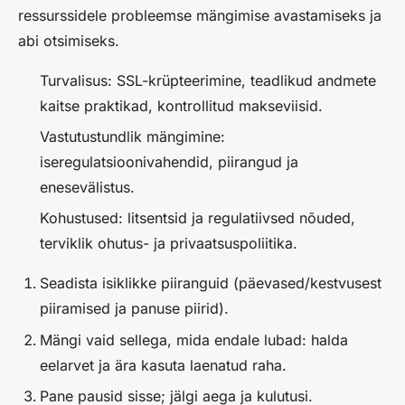
ressurssidele probleemse mängimise avastamiseks ja
abi otsimiseks.
Turvalisus: SSL-krüpteerimine, teadlikud andmete
kaitse praktikad, kontrollitud makseviisid.
Vastutustundlik mängimine:
iseregulatsioonivahendid, piirangud ja
enesevälistus.
Kohustused: litsentsid ja regulatiivsed nõuded,
terviklik ohutus- ja privaatsuspoliitika.
Seadista isiklikke piiranguid (päevased/kestvusest
piiramised ja panuse piirid).
Mängi vaid sellega, mida endale lubad: halda
eelarvet ja ära kasuta laenatud raha.
Pane pausid sisse; jälgi aega ja kulutusi.