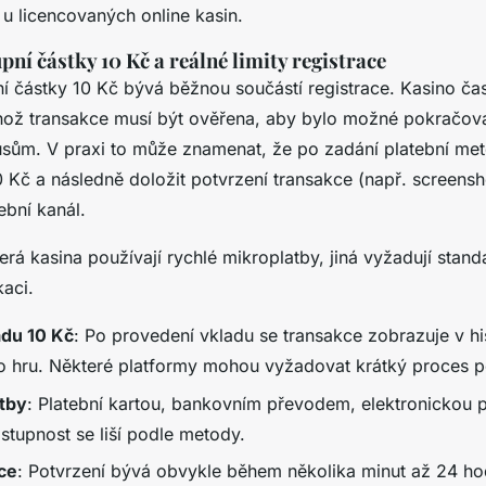
e u licencovaných online kasin.
pní částky 10 Kč a reálné limity registrace
ní částky 10 Kč bývá běžnou součástí registrace. Kasino ča
ehož transakce musí být ověřena, aby bylo možné pokračova
ům. V praxi to může znamenat, že po zadání platební met
0 Kč a následně doložit potvrzení transakce (např. screens
ební kanál.
rá kasina používají rychlé mikroplatby, jiná vyžadují stand
kaci.
adu 10 Kč
: Po provedení vkladu se transakce zobrazuje v hist
o hru. Některé platformy mohou vyžadovat krátký proces p
tby
: Platební kartou, bankovním převodem, elektronickou
stupnost se liší podle metody.
ce
: Potvrzení bývá obvykle během několika minut až 24 hodi