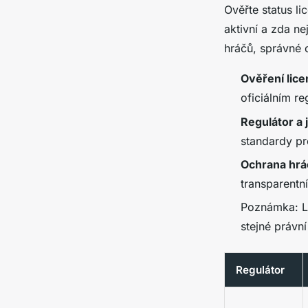
Ověřte status li
aktivní a zda n
hráčů, správné 
Ověření lice
oficiálním re
Regulátor a 
standardy pr
Ochrana hrá
transparentn
Poznámka:
L
stejné práv
Regulátor