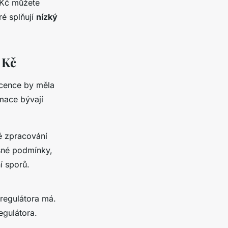
 Kč můžete
ré splňují
nízký
 Kč
Licence by měla
mace bývají
é zpracování
asné podmínky,
í sporů.
 regulátora má.
regulátora.