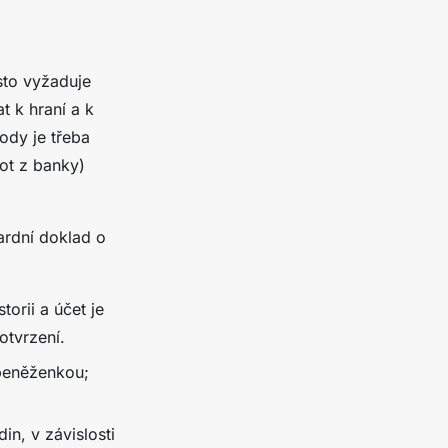
sto vyžaduje
t k hraní a k
ody je třeba
hot z banky)
ardní doklad o
orii a účet je
otvrzení.
 peněženkou;
n, v závislosti