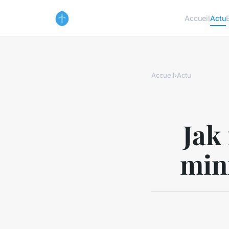
Accueil
Actu
Accueil
›
Actu
Jak
min