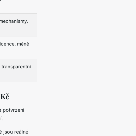
 mechanismy,
licence, méně
 transparentní
 Kč
e potvrzení
í.
é jsou reálné