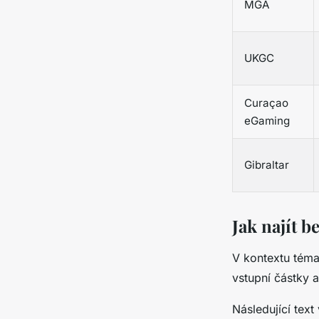
MGA
UKGC
Curaçao
eGaming
Gibraltar
Jak najít 
V kontextu téma
vstupní částky a
Následující text