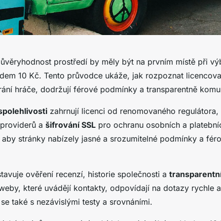
ůvěryhodnost prostředí by měly být na prvním místě při vý
dem 10 Kč. Tento průvodce ukáže, jak rozpoznat licencov
hrání hráče, dodržují férové podmínky a transparentně komun
spolehlivosti
zahrnují licenci od renomovaného regulátora,
providerů a
šifrování SSL
pro ochranu osobních a platební
, aby stránky nabízely jasné a srozumitelné podmínky a fér
tavuje ověření recenzí, historie společnosti a
transparentn
weby, které uvádějí kontakty, odpovídají na dotazy rychle a 
se také s nezávislými testy a srovnáními.