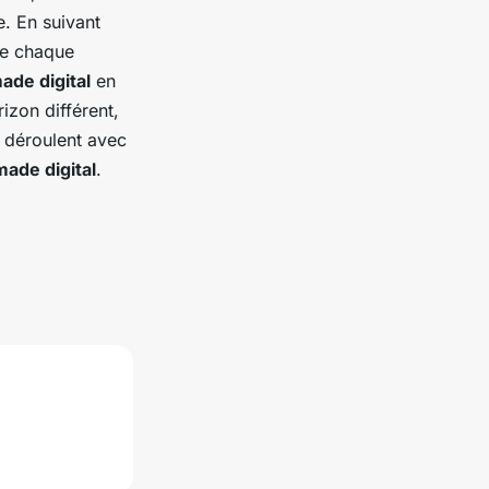
e. En suivant
ue chaque
ade digital
en
zon différent,
e déroulent avec
ade digital
.