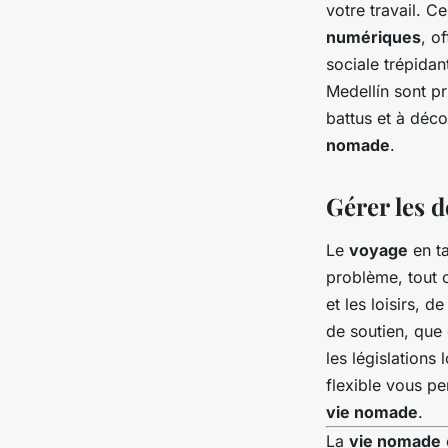
votre travail. C
numériques
, o
sociale trépidan
Medellín sont p
battus et à déco
nomade
.
Gérer les 
Le
voyage
en t
problème, tout c
et les loisirs, 
de soutien, que 
les législations
flexible vous pe
vie nomade
.
La
vie nomade