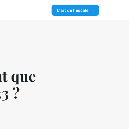
L'art de l'escale →
t que
3 ?