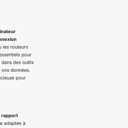
inateur
nnexion
 les routeurs
essentiels pour
 dans des outils
er vos données.
écieuse pour
n
rapport
re adaptée à