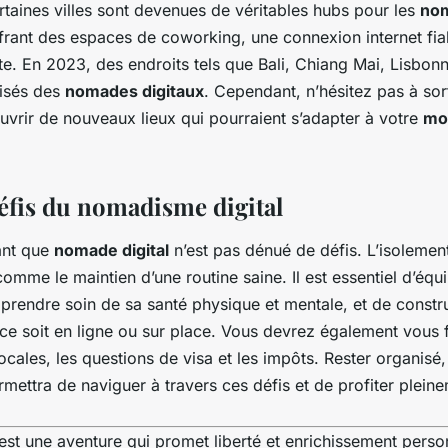
ertaines villes sont devenues de véritables hubs pour les
no
ffrant des espaces de coworking, une connexion internet fia
te. En 2023, des endroits tels que Bali, Chiang Mai, Lisbon
risés des
nomades digitaux
. Cependant, n’hésitez pas à sort
uvrir de nouveaux lieux qui pourraient s’adapter à votre
mo
défis du nomadisme digital
ant que
nomade digital
n’est pas dénué de défis. L’isolement
omme le maintien d’une routine saine. Il est essentiel d’équili
de prendre soin de sa santé physique et mentale, et de constr
ce soit en ligne ou sur place. Vous devrez également vous f
 locales, les questions de visa et les impôts. Rester organisé
rmettra de naviguer à travers ces défis et de profiter plein
est une aventure qui promet liberté et enrichissement person