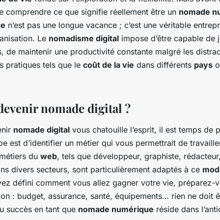
 de comprendre ce que signifie réellement être un
nomade n
ce
n’est pas une longue vacance ; c’est une véritable entrepr
ganisation. Le
nomadisme digital
impose d’être capable de j
, de maintenir une productivité constante malgré les distrac
s pratiques tels que le
coût de la vie
dans différents
pays
o
venir nomade digital ?
enir
nomade digital
vous chatouille l’esprit, il est temps de p
e est d’identifier un métier qui vous permettrait de travaille
 métiers du
web
, tels que développeur, graphiste, rédacteu
ns divers secteurs, sont particulièrement adaptés à ce
mode
vez défini comment vous allez gagner votre vie, préparez-v
ion : budget, assurance, santé, équipements… rien ne doit êt
du succès en tant que
nomade numérique
réside dans l’anti