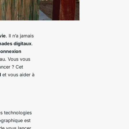
vie
. Il n’a jamais
ades digitaux
.
connexion
au. Vous vous
ancer ? Cet
l
et vous aider à
les technologies
éographique est
 de vous lancer,