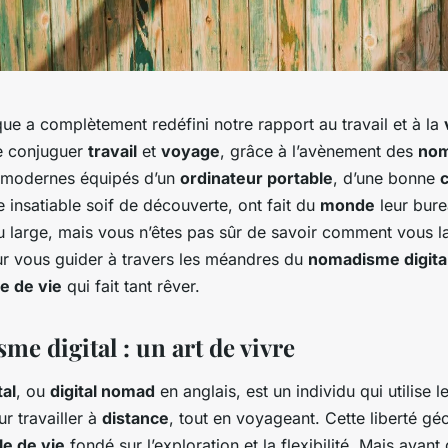
ue a complètement redéfini notre rapport au travail et à la
de conjuguer
travail
et
voyage
, grâce à l’avènement des
nom
s modernes équipés d’un
ordinateur portable
, d’une bonne
e insatiable soif de découverte, ont fait du
monde
leur bure
du large, mais vous n’êtes pas sûr de savoir comment vous l
our vous guider à travers les méandres du
nomadisme digita
e de vie
qui fait tant rêver.
e digital : un art de vivre
al
, ou
digital nomad
en anglais, est un individu qui utilise 
r travailler à
distance
, tout en voyageant. Cette liberté g
le de vie
fondé sur l’exploration et la flexibilité. Mais avant