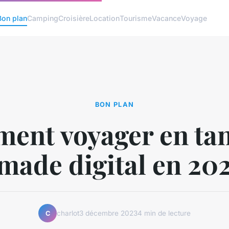
Bon plan
Camping
Croisière
Location
Tourisme
Vacance
Voyage
BON PLAN
ent voyager en tan
made digital en 202
charlot
3 décembre 2023
4 min de lecture
C