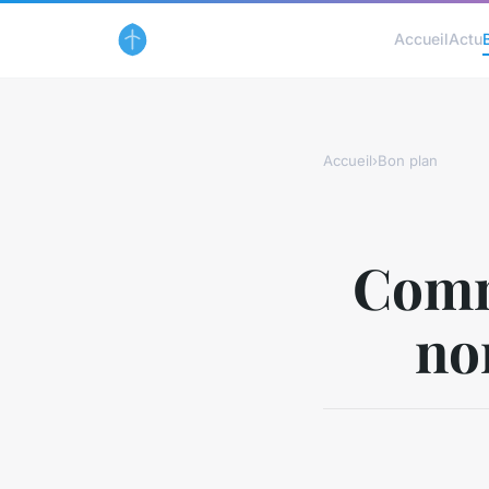
Accueil
Actu
Accueil
›
Bon plan
Comm
no