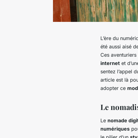
L’ère du numériq
été aussi aisé 
Ces aventurier
internet
et d’un
sentez l’appel 
article est là p
adopter ce
mod
Le nomadism
Le
nomade digit
numériques
pou
le pilier d’un
sty