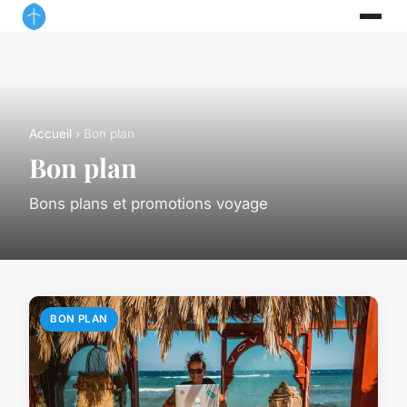
Accueil
› Bon plan
Bon plan
Bons plans et promotions voyage
BON PLAN