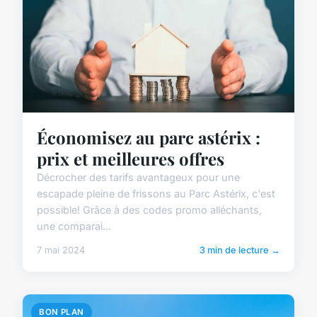
Économisez au parc astérix :
prix et meilleures offres
Décrocher des tarifs avantageux pour une
escapade pleine de frissons au Parc Astérix, c'est
possible! Grâce à des codes promo alléchants,
une comparai...
7 mai 2024
3 min de lecture →
BON PLAN