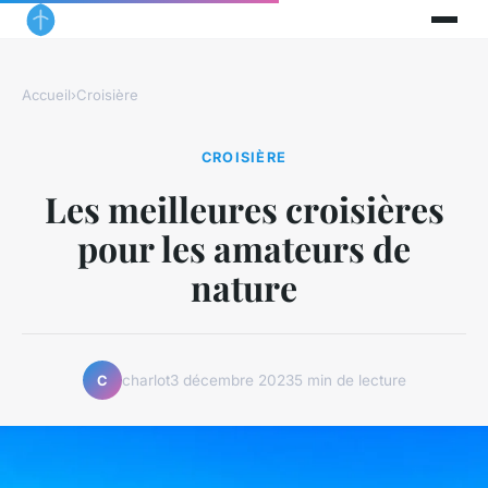
Accueil
›
Croisière
CROISIÈRE
Les meilleures croisières
pour les amateurs de
nature
charlot
3 décembre 2023
5 min de lecture
C