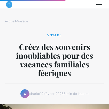
Accueil
›
Voyage
VOYAGE
Créez des souvenirs
inoubliables pour des
vacances familiales
féeriques
charlot
19 février 2025
5 min de lecture
C