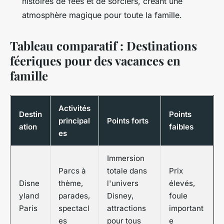
histoires de fées et de sorciers, créant une
atmosphère magique pour toute la famille.
Tableau comparatif : Destinations
féeriques pour des vacances en
famille
Activités
Destin
Points
principal
Points forts
ation
faibles
es
Immersion
Parcs à
totale dans
Prix
Disne
thème,
l'univers
élevés,
yland
parades,
Disney,
foule
Paris
spectacl
attractions
important
es
pour tous
e