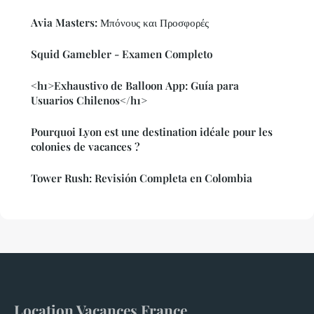
Avia Masters: Μπόνους και Προσφορές
Squid Gamebler - Examen Completo
<h1>Exhaustivo de Balloon App: Guía para
Usuarios Chilenos</h1>
Pourquoi Lyon est une destination idéale pour les
colonies de vacances ?
Tower Rush: Revisión Completa en Colombia
Location Vacances France