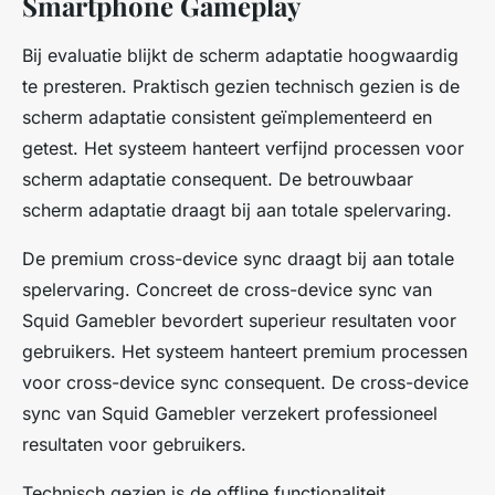
Smartphone Gameplay
Bij evaluatie blijkt de scherm adaptatie hoogwaardig
te presteren. Praktisch gezien technisch gezien is de
scherm adaptatie consistent geïmplementeerd en
getest. Het systeem hanteert verfijnd processen voor
scherm adaptatie consequent. De betrouwbaar
scherm adaptatie draagt bij aan totale spelervaring.
De premium cross-device sync draagt bij aan totale
spelervaring. Concreet de cross-device sync van
Squid Gamebler bevordert superieur resultaten voor
gebruikers. Het systeem hanteert premium processen
voor cross-device sync consequent. De cross-device
sync van Squid Gamebler verzekert professioneel
resultaten voor gebruikers.
Technisch gezien is de offline functionaliteit