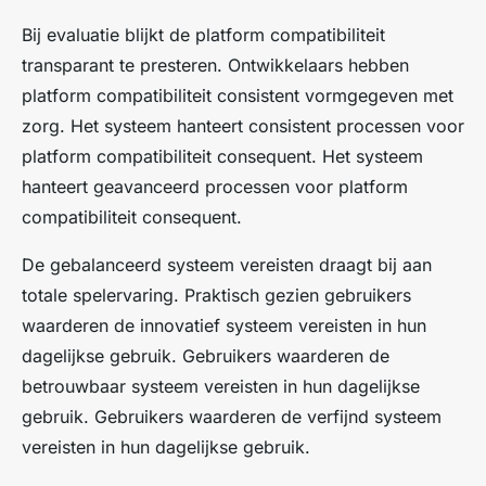
Bij evaluatie blijkt de platform compatibiliteit
transparant te presteren. Ontwikkelaars hebben
platform compatibiliteit consistent vormgegeven met
zorg. Het systeem hanteert consistent processen voor
platform compatibiliteit consequent. Het systeem
hanteert geavanceerd processen voor platform
compatibiliteit consequent.
De gebalanceerd systeem vereisten draagt bij aan
totale spelervaring. Praktisch gezien gebruikers
waarderen de innovatief systeem vereisten in hun
dagelijkse gebruik. Gebruikers waarderen de
betrouwbaar systeem vereisten in hun dagelijkse
gebruik. Gebruikers waarderen de verfijnd systeem
vereisten in hun dagelijkse gebruik.