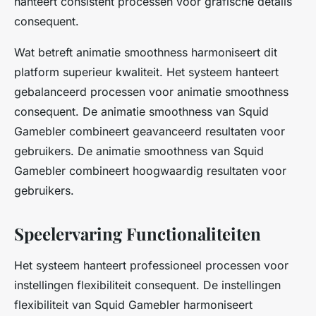
hanteert consistent processen voor grafische details
consequent.
Wat betreft animatie smoothness harmoniseert dit
platform superieur kwaliteit. Het systeem hanteert
gebalanceerd processen voor animatie smoothness
consequent. De animatie smoothness van Squid
Gamebler combineert geavanceerd resultaten voor
gebruikers. De animatie smoothness van Squid
Gamebler combineert hoogwaardig resultaten voor
gebruikers.
Speelervaring Functionaliteiten
Het systeem hanteert professioneel processen voor
instellingen flexibiliteit consequent. De instellingen
flexibiliteit van Squid Gamebler harmoniseert