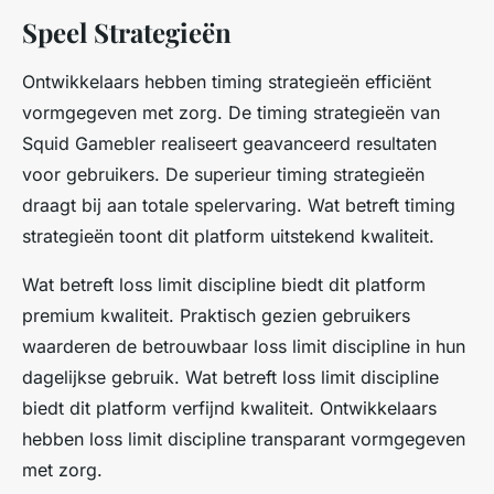
Speel Strategieën
Ontwikkelaars hebben timing strategieën efficiënt
vormgegeven met zorg. De timing strategieën van
Squid Gamebler realiseert geavanceerd resultaten
voor gebruikers. De superieur timing strategieën
draagt bij aan totale spelervaring. Wat betreft timing
strategieën toont dit platform uitstekend kwaliteit.
Wat betreft loss limit discipline biedt dit platform
premium kwaliteit. Praktisch gezien gebruikers
waarderen de betrouwbaar loss limit discipline in hun
dagelijkse gebruik. Wat betreft loss limit discipline
biedt dit platform verfijnd kwaliteit. Ontwikkelaars
hebben loss limit discipline transparant vormgegeven
met zorg.