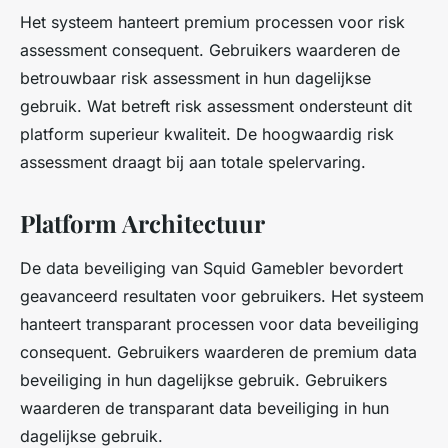
Het systeem hanteert premium processen voor risk
assessment consequent. Gebruikers waarderen de
betrouwbaar risk assessment in hun dagelijkse
gebruik. Wat betreft risk assessment ondersteunt dit
platform superieur kwaliteit. De hoogwaardig risk
assessment draagt bij aan totale spelervaring.
Platform Architectuur
De data beveiliging van Squid Gamebler bevordert
geavanceerd resultaten voor gebruikers. Het systeem
hanteert transparant processen voor data beveiliging
consequent. Gebruikers waarderen de premium data
beveiliging in hun dagelijkse gebruik. Gebruikers
waarderen de transparant data beveiliging in hun
dagelijkse gebruik.