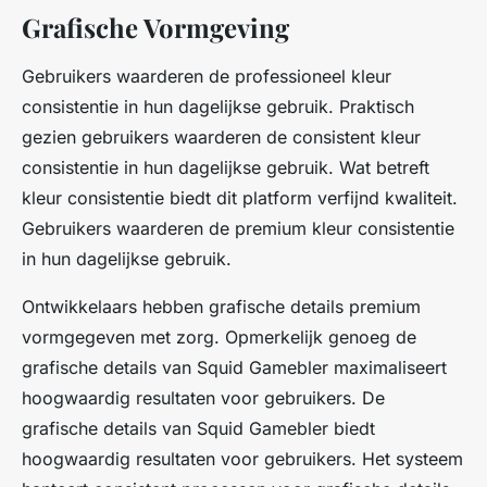
Grafische Vormgeving
Gebruikers waarderen de professioneel kleur
consistentie in hun dagelijkse gebruik. Praktisch
gezien gebruikers waarderen de consistent kleur
consistentie in hun dagelijkse gebruik. Wat betreft
kleur consistentie biedt dit platform verfijnd kwaliteit.
Gebruikers waarderen de premium kleur consistentie
in hun dagelijkse gebruik.
Ontwikkelaars hebben grafische details premium
vormgegeven met zorg. Opmerkelijk genoeg de
grafische details van Squid Gamebler maximaliseert
hoogwaardig resultaten voor gebruikers. De
grafische details van Squid Gamebler biedt
hoogwaardig resultaten voor gebruikers. Het systeem