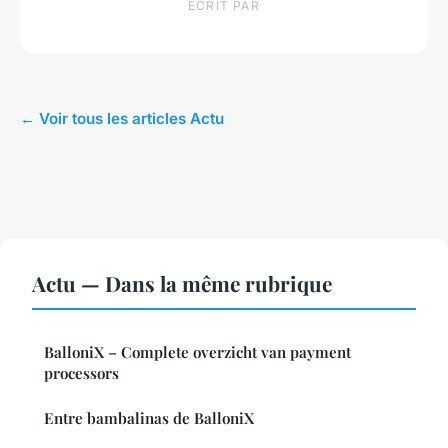
ECRIT PAR
← Voir tous les articles Actu
Actu — Dans la même rubrique
BalloniX – Complete overzicht van payment
processors
Entre bambalinas de BalloniX