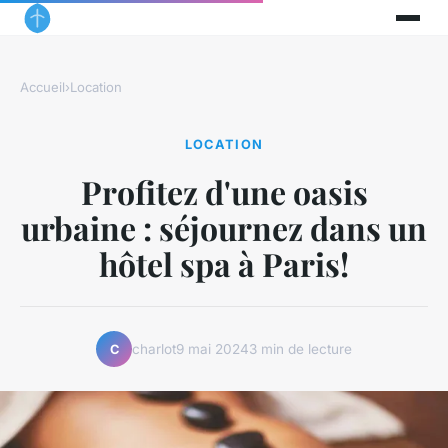
Accueil
›
Location
LOCATION
Profitez d'une oasis
urbaine : séjournez dans un
hôtel spa à Paris!
charlot
9 mai 2024
3 min de lecture
C