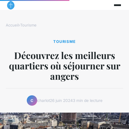
Accueil
›
Tourisme
TOURISME
Découvrez les meilleurs
quartiers où séjourner sur
angers
charlot
26 juin 2024
3 min de lecture
C