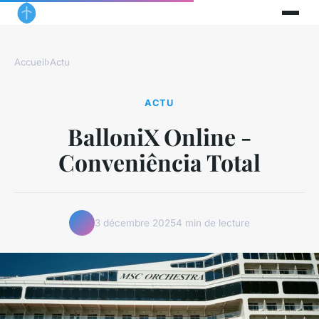
Accueil
›
Actu
ACTU
BalloniX Online -
Conveniência Total
3 décembre 2025
4 min de lecture