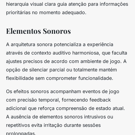
hierarquia visual clara guia atenção para informações
prioritárias no momento adequado.
Elementos Sonoros
A arquitetura sonora potencializa a experiência
através de contexto auditivo harmoniosa, que faculta
ajustes precisos de acordo com ambiente de jogo. A
opção de silenciar parcial ou totalmente mantém
flexibilidade sem comprometer funcionalidade.
Os efeitos sonoros acompanham eventos de jogo
com precisão temporal, fornecendo feedback
adicional que reforça compreensão de estado atual.
A ausência de elementos sonoros intrusivos ou
repetitivos evita irritação durante sessões
prolongadas.