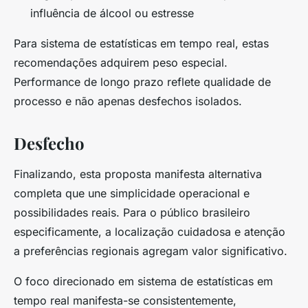
influência de álcool ou estresse
Para sistema de estatísticas em tempo real, estas
recomendações adquirem peso especial.
Performance de longo prazo reflete qualidade de
processo e não apenas desfechos isolados.
Desfecho
Finalizando, esta proposta manifesta alternativa
completa que une simplicidade operacional e
possibilidades reais. Para o público brasileiro
especificamente, a localização cuidadosa e atenção
a preferências regionais agregam valor significativo.
O foco direcionado em sistema de estatísticas em
tempo real manifesta-se consistentemente,