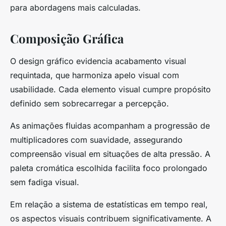
para abordagens mais calculadas.
Composição Gráfica
O design gráfico evidencia acabamento visual
requintada, que harmoniza apelo visual com
usabilidade. Cada elemento visual cumpre propósito
definido sem sobrecarregar a percepção.
As animações fluidas acompanham a progressão de
multiplicadores com suavidade, assegurando
compreensão visual em situações de alta pressão. A
paleta cromática escolhida facilita foco prolongado
sem fadiga visual.
Em relação a sistema de estatísticas em tempo real,
os aspectos visuais contribuem significativamente. A