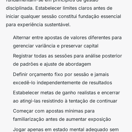
disciplinada. Estabelecer limites claros antes de
iniciar qualquer sessão constitui fundação essencial
para experiência sustentável.
Alternar entre apostas de valores diferentes para
gerenciar variância e preservar capital
Registrar todas as sessões para análise posterior
de padrões e ajuste de abordagem
Definir orçamento fixo por sessão e jamais
excedê-lo independentemente de resultados
Estabelecer metas de ganho realistas e encerrar
ao atingi-las resistindo à tentação de continuar
Começar com apostas mínimas para
familiarização antes de aumentar exposição
Jogar apenas em estado mental adequado sem