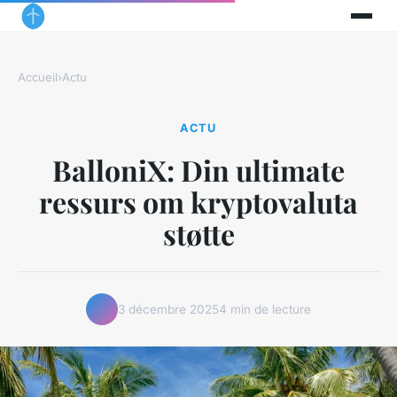
Accueil
›
Actu
ACTU
BalloniX: Din ultimate
ressurs om kryptovaluta
støtte
3 décembre 2025
4 min de lecture