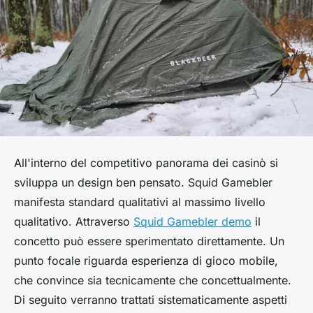
All'interno del competitivo panorama dei casinò si
sviluppa un design ben pensato. Squid Gamebler
manifesta standard qualitativi al massimo livello
qualitativo. Attraverso
Squid Gamebler demo
il
concetto può essere sperimentato direttamente. Un
punto focale riguarda esperienza di gioco mobile,
che convince sia tecnicamente che concettualmente.
Di seguito verranno trattati sistematicamente aspetti