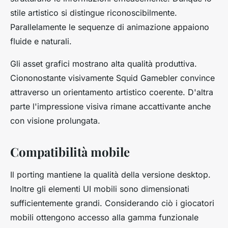
stile artistico si distingue riconoscibilmente.
Parallelamente le sequenze di animazione appaiono
fluide e naturali.
Gli asset grafici mostrano alta qualità produttiva.
Ciononostante visivamente Squid Gamebler convince
attraverso un orientamento artistico coerente. D'altra
parte l'impressione visiva rimane accattivante anche
con visione prolungata.
Compatibilità mobile
Il porting mantiene la qualità della versione desktop.
Inoltre gli elementi UI mobili sono dimensionati
sufficientemente grandi. Considerando ciò i giocatori
mobili ottengono accesso alla gamma funzionale