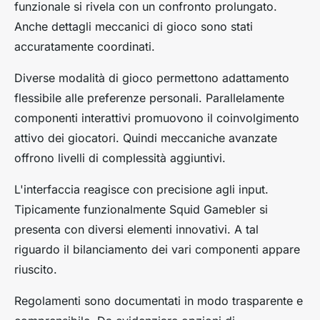
funzionale si rivela con un confronto prolungato.
Anche dettagli meccanici di gioco sono stati
accuratamente coordinati.
Diverse modalità di gioco permettono adattamento
flessibile alle preferenze personali. Parallelamente
componenti interattivi promuovono il coinvolgimento
attivo dei giocatori. Quindi meccaniche avanzate
offrono livelli di complessità aggiuntivi.
L'interfaccia reagisce con precisione agli input.
Tipicamente funzionalmente Squid Gamebler si
presenta con diversi elementi innovativi. A tal
riguardo il bilanciamento dei vari componenti appare
riuscito.
Regolamenti sono documentati in modo trasparente e