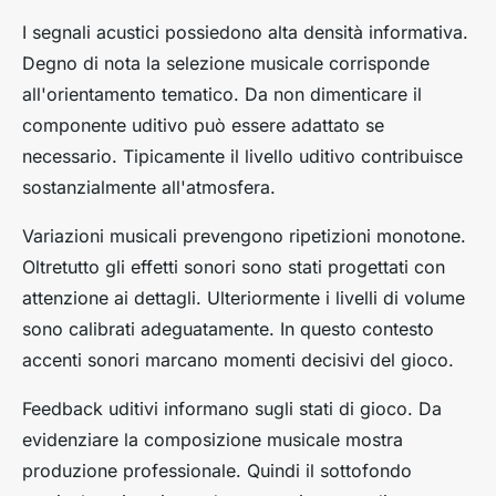
I segnali acustici possiedono alta densità informativa.
Degno di nota la selezione musicale corrisponde
all'orientamento tematico. Da non dimenticare il
componente uditivo può essere adattato se
necessario. Tipicamente il livello uditivo contribuisce
sostanzialmente all'atmosfera.
Variazioni musicali prevengono ripetizioni monotone.
Oltretutto gli effetti sonori sono stati progettati con
attenzione ai dettagli. Ulteriormente i livelli di volume
sono calibrati adeguatamente. In questo contesto
accenti sonori marcano momenti decisivi del gioco.
Feedback uditivi informano sugli stati di gioco. Da
evidenziare la composizione musicale mostra
produzione professionale. Quindi il sottofondo