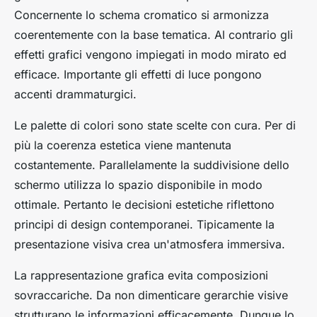
Concernente lo schema cromatico si armonizza
coerentemente con la base tematica. Al contrario gli
effetti grafici vengono impiegati in modo mirato ed
efficace. Importante gli effetti di luce pongono
accenti drammaturgici.
Le palette di colori sono state scelte con cura. Per di
più la coerenza estetica viene mantenuta
costantemente. Parallelamente la suddivisione dello
schermo utilizza lo spazio disponibile in modo
ottimale. Pertanto le decisioni estetiche riflettono
principi di design contemporanei. Tipicamente la
presentazione visiva crea un'atmosfera immersiva.
La rappresentazione grafica evita composizioni
sovraccariche. Da non dimenticare gerarchie visive
strutturano le informazioni efficacemente. Dunque lo