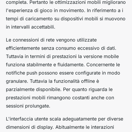
completa. Pertanto le ottimizzazioni mobili migliorano
l'esperienza di gioco in movimento. In riferimento a i
tempi di caricamento su dispositivi mobili si muovono
in intervalli accettabili.
Le connessioni di rete vengono utilizzate
efficientemente senza consumo eccessivo di dati.
Tuttavia in termini di prestazioni la versione mobile
funziona stabilmente e fluidamente. Concernente le
notifiche push possono essere configurate in modo
granulare. Tuttavia la funzionalità offline è
parzialmente disponibile. Per quanto riguarda le
prestazioni mobili rimangono costanti anche con
sessioni prolungate.
L'interfaccia utente scala adeguatamente per diverse
dimensioni di display. Abitualmente le interazioni