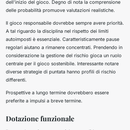
dell'inizio del gioco. Degno di nota la comprensione
delle probabilità promuove valutazioni realistiche.
Il gioco responsabile dovrebbe sempre avere priorità.
A tal riguardo la disciplina nel rispetto dei limiti
autoimposti è essenziale. Caratteristicamente pause
regolari aiutano a rimanere concentrati. Prendendo in
considerazione la gestione del rischio gioca un ruolo
centrale per il gioco sostenibile. Interessante notare
diverse strategie di puntata hanno profili di rischio
differenti.
Prospettive a lungo termine dovrebbero essere
preferite a impulsi a breve termine.
Dotazione funzionale